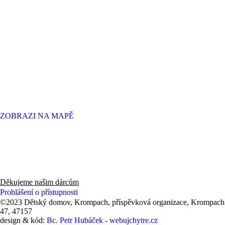
ZOBRAZI NA MAPĚ
Děkujeme panu Radovi, zaměstnancům a hlavně všem zákazníkům
knihkupectví v Novém Boru za finanční dar 53 550 Kč (2025).
Děkujeme našim dárcům
Prohlášení o přístupnosti
©2023 Dětský domov, Krompach, příspěvková organizace, Krompach
47, 47157
design & kód:
Bc. Petr Hubáček - webujchytre.cz