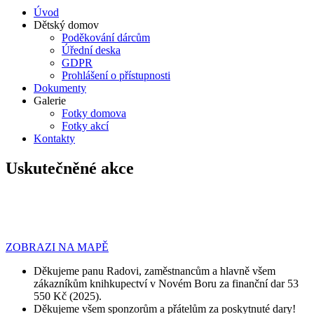
Úvod
Dětský domov
Poděkování dárcům
Úřední deska
GDPR
Prohlášení o přístupnosti
Dokumenty
Galerie
Fotky domova
Fotky akcí
Kontakty
Uskutečněné akce
ZOBRAZI NA MAPĚ
Děkujeme panu Radovi, zaměstnancům a hlavně všem
zákazníkům knihkupectví v Novém Boru za finanční dar 53
550 Kč (2025).
Děkujeme všem sponzorům a přátelům za poskytnuté dary!