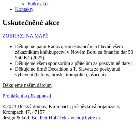
Fotky akcí
Kontakty
Uskutečněné akce
ZOBRAZI NA MAPĚ
Děkujeme panu Radovi, zaměstnancům a hlavně všem
zákazníkům knihkupectví v Novém Boru za finanční dar 53
550 Kč (2025).
Děkujeme všem sponzorům a přátelům za poskytnuté dary!
Děkujeme firmě Decathlon a T. Slavata za poskytnutí
vybavení (batohy, brusle, trampolína, ošacení).
Děkujeme našim dárcům
Prohlášení o přístupnosti
©2023 Dětský domov, Krompach, příspěvková organizace,
Krompach 47, 47157
design & kód:
Bc. Petr Hubáček - webujchytre.cz