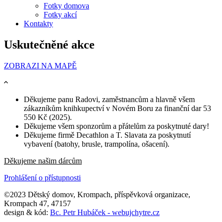
Fotky domova
Fotky akcí
Kontakty
Uskutečněné akce
ZOBRAZI NA MAPĚ
Děkujeme panu Radovi, zaměstnancům a hlavně všem
zákazníkům knihkupectví v Novém Boru za finanční dar 53
550 Kč (2025).
Děkujeme všem sponzorům a přátelům za poskytnuté dary!
Děkujeme firmě Decathlon a T. Slavata za poskytnutí
vybavení (batohy, brusle, trampolína, ošacení).
Děkujeme našim dárcům
Prohlášení o přístupnosti
©2023 Dětský domov, Krompach, příspěvková organizace,
Krompach 47, 47157
design & kód:
Bc. Petr Hubáček - webujchytre.cz