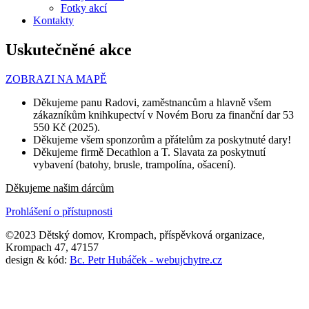
Fotky akcí
Kontakty
Uskutečněné akce
ZOBRAZI NA MAPĚ
Děkujeme panu Radovi, zaměstnancům a hlavně všem
zákazníkům knihkupectví v Novém Boru za finanční dar 53
550 Kč (2025).
Děkujeme všem sponzorům a přátelům za poskytnuté dary!
Děkujeme firmě Decathlon a T. Slavata za poskytnutí
vybavení (batohy, brusle, trampolína, ošacení).
Děkujeme našim dárcům
Prohlášení o přístupnosti
©2023 Dětský domov, Krompach, příspěvková organizace,
Krompach 47, 47157
design & kód:
Bc. Petr Hubáček - webujchytre.cz