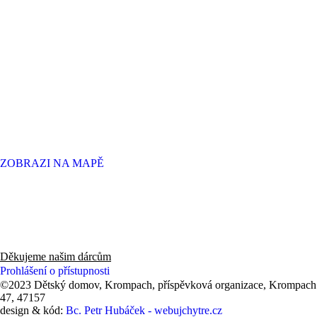
ZOBRAZI NA MAPĚ
Děkujeme panu Radovi, zaměstnancům a hlavně všem zákazníkům
knihkupectví v Novém Boru za finanční dar 53 550 Kč (2025).
Děkujeme našim dárcům
Prohlášení o přístupnosti
©2023 Dětský domov, Krompach, příspěvková organizace, Krompach
47, 47157
design & kód:
Bc. Petr Hubáček - webujchytre.cz