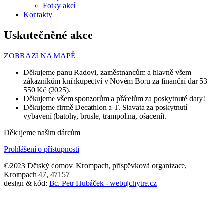
Fotky akcí
Kontakty
Uskutečněné akce
ZOBRAZI NA MAPĚ
Děkujeme panu Radovi, zaměstnancům a hlavně všem
zákazníkům knihkupectví v Novém Boru za finanční dar 53
550 Kč (2025).
Děkujeme všem sponzorům a přátelům za poskytnuté dary!
Děkujeme firmě Decathlon a T. Slavata za poskytnutí
vybavení (batohy, brusle, trampolína, ošacení).
Děkujeme našim dárcům
Prohlášení o přístupnosti
©2023 Dětský domov, Krompach, příspěvková organizace,
Krompach 47, 47157
design & kód:
Bc. Petr Hubáček - webujchytre.cz