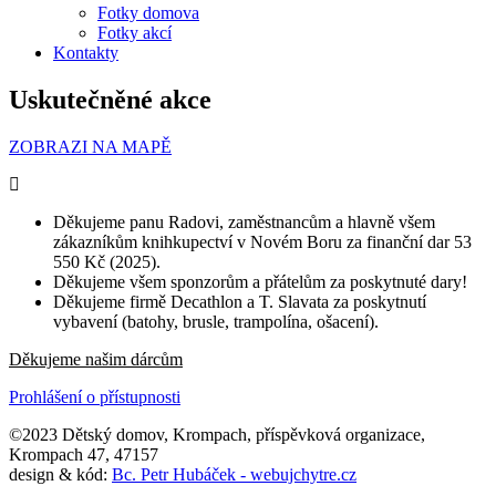
Fotky domova
Fotky akcí
Kontakty
Uskutečněné akce
ZOBRAZI NA MAPĚ
Děkujeme panu Radovi, zaměstnancům a hlavně všem
zákazníkům knihkupectví v Novém Boru za finanční dar 53
550 Kč (2025).
Děkujeme všem sponzorům a přátelům za poskytnuté dary!
Děkujeme firmě Decathlon a T. Slavata za poskytnutí
vybavení (batohy, brusle, trampolína, ošacení).
Děkujeme našim dárcům
Prohlášení o přístupnosti
©2023 Dětský domov, Krompach, příspěvková organizace,
Krompach 47, 47157
design & kód:
Bc. Petr Hubáček - webujchytre.cz