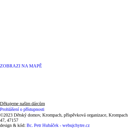
ZOBRAZI NA MAPĚ
Děkujeme panu Radovi, zaměstnancům a hlavně všem zákazníkům
knihkupectví v Novém Boru za finanční dar 53 550 Kč (2025).
Děkujeme našim dárcům
Prohlášení o přístupnosti
©2023 Dětský domov, Krompach, příspěvková organizace, Krompach
47, 47157
design & kód:
Bc. Petr Hubáček - webujchytre.cz