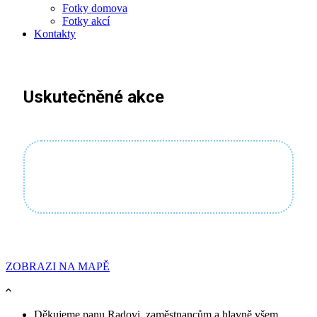
Fotky domova
Fotky akcí
Kontakty
Uskutečněné akce
ZOBRAZI NA MAPĚ
Děkujeme panu Radovi, zaměstnancům a hlavně všem