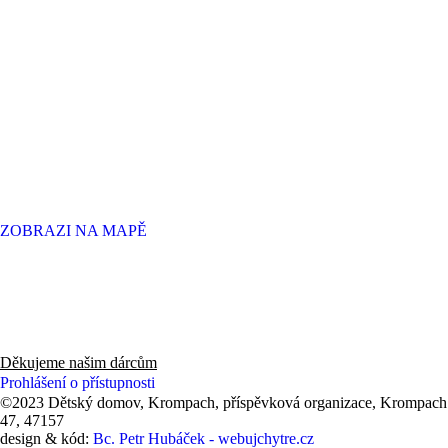
ZOBRAZI NA MAPĚ
Děkujeme panu Radovi, zaměstnancům a hlavně všem zákazníkům
knihkupectví v Novém Boru za finanční dar 53 550 Kč (2025).
Děkujeme našim dárcům
Prohlášení o přístupnosti
©2023 Dětský domov, Krompach, příspěvková organizace, Krompach
47, 47157
design & kód:
Bc. Petr Hubáček - webujchytre.cz