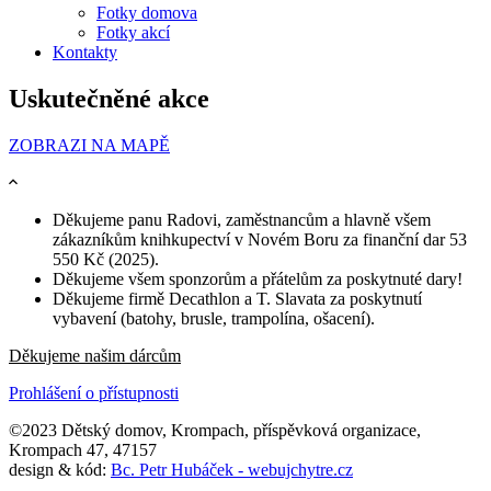
Fotky domova
Fotky akcí
Kontakty
Uskutečněné akce
ZOBRAZI NA MAPĚ
Děkujeme panu Radovi, zaměstnancům a hlavně všem
zákazníkům knihkupectví v Novém Boru za finanční dar 53
550 Kč (2025).
Děkujeme všem sponzorům a přátelům za poskytnuté dary!
Děkujeme firmě Decathlon a T. Slavata za poskytnutí
vybavení (batohy, brusle, trampolína, ošacení).
Děkujeme našim dárcům
Prohlášení o přístupnosti
©2023 Dětský domov, Krompach, příspěvková organizace,
Krompach 47, 47157
design & kód:
Bc. Petr Hubáček - webujchytre.cz