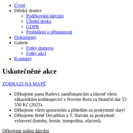
Úvod
Dětský domov
Poděkování dárcům
Úřední deska
GDPR
Prohlášení o přístupnosti
Dokumenty
Galerie
Fotky domova
Fotky akcí
Kontakty
Uskutečněné akce
ZOBRAZI NA MAPĚ
Děkujeme panu Radovi, zaměstnancům a hlavně všem
zákazníkům knihkupectví v Novém Boru za finanční dar 53
550 Kč (2025).
Děkujeme všem sponzorům a přátelům za poskytnuté dary!
Děkujeme firmě Decathlon a T. Slavata za poskytnutí
vybavení (batohy, brusle, trampolína, ošacení).
Děkujeme našim dárcům