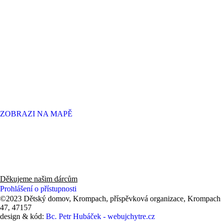
ZOBRAZI NA MAPĚ
Děkujeme panu Radovi, zaměstnancům a hlavně všem zákazníkům
knihkupectví v Novém Boru za finanční dar 53 550 Kč (2025).
Děkujeme našim dárcům
Prohlášení o přístupnosti
©2023 Dětský domov, Krompach, příspěvková organizace, Krompach
47, 47157
design & kód:
Bc. Petr Hubáček - webujchytre.cz