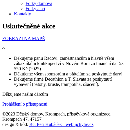
Fotky domova
Fotky akcí
Kontakty
Uskutečněné akce
ZOBRAZI NA MAPĚ
Děkujeme panu Radovi, zaměstnancům a hlavně všem
zákazníkům knihkupectví v Novém Boru za finanční dar 53
550 Kč (2025).
Děkujeme všem sponzorům a přátelům za poskytnuté dary!
Děkujeme firmě Decathlon a T. Slavata za poskytnutí
vybavení (batohy, brusle, trampolína, ošacení).
Děkujeme našim dárcům
Prohlášení o přístupnosti
©2023 Dětský domov, Krompach, příspěvková organizace,
Krompach 47, 47157
design & kód:
Bc. Petr Hubáček - webujchytre.cz