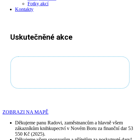
Fotky akcí
Kontakty
Uskutečněné akce
ZOBRAZI NA MAPĚ
Děkujeme panu Radovi, zaměstnancům a hlavně všem
zákazníkům knihkupectví v Novém Boru za finanční dar 53
550 Kč (2025).
Děkujeme všem sponzorům a přátelům za poskytnuté dary!