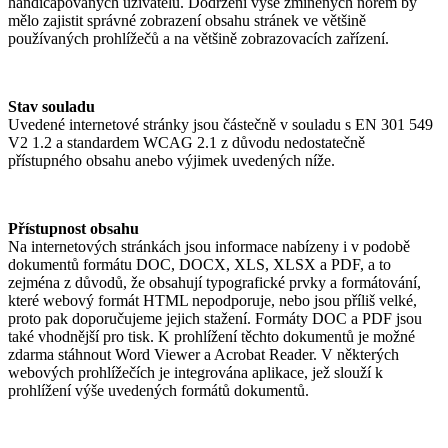
handicapovaných uživatelů. Dodržení výše zmíněných norem by
mělo zajistit správné zobrazení obsahu stránek ve většině
používaných prohlížečů a na většině zobrazovacích zařízení.
Stav souladu
Uvedené internetové stránky jsou částečně v souladu s EN 301 549
V2 1.2 a standardem WCAG 2.1 z důvodu nedostatečně
přístupného obsahu anebo výjimek uvedených níže.
Přístupnost obsahu
Na internetových stránkách jsou informace nabízeny i v podobě
dokumentů formátu DOC, DOCX, XLS, XLSX a PDF, a to
zejména z důvodů, že obsahují typografické prvky a formátování,
které webový formát HTML nepodporuje, nebo jsou příliš velké,
proto pak doporučujeme jejich stažení. Formáty DOC a PDF jsou
také vhodnější pro tisk. K prohlížení těchto dokumentů je možné
zdarma stáhnout Word Viewer a Acrobat Reader. V některých
webových prohlížečích je integrována aplikace, jež slouží k
prohlížení výše uvedených formátů dokumentů.