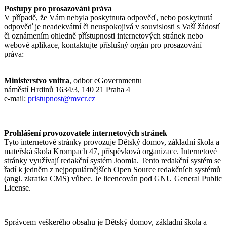
Postupy pro prosazování práva
V případě, že Vám nebyla poskytnuta odpověď, nebo poskytnutá
odpověď je neadekvátní či neuspokojivá v souvislosti s Vaší žádostí
či oznámením ohledně přístupnosti internetových stránek nebo
webové aplikace, kontaktujte příslušný orgán pro prosazování
práva:
Ministerstvo vnitra
, odbor eGovernmentu
náměstí Hrdinů 1634/3, 140 21 Praha 4
e-mail:
pristupnost@mvcr.cz
Prohlášení provozovatele internetových stránek
Tyto internetové stránky provozuje
Dětský domov, základní škola a
mateřská škola Krompach 47, příspěvková organizace
. Internetové
stránky využívají redakční systém Joomla. Tento redakční systém se
řadí k jedněm z nejpopulárnějších Open Source redakčních systémů
(angl. zkratka CMS) vůbec. Je licencován pod GNU General Public
License.
Správcem veškerého obsahu je Dětský domov, základní škola a