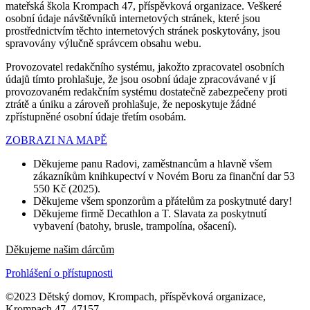
mateřská škola Krompach 47, příspěvková organizace. Veškeré
osobní údaje návštěvníků internetových stránek, které jsou
prostřednictvím těchto internetových stránek poskytovány, jsou
spravovány výlučně správcem obsahu webu.
Provozovatel redakčního systému, jakožto zpracovatel osobních
údajů tímto prohlašuje, že jsou osobní údaje zpracovávané v jí
provozovaném redakčním systému dostatečně zabezpečeny proti
ztrátě a úniku a zároveň prohlašuje, že neposkytuje žádné
zpřístupněné osobní údaje třetím osobám.
ZOBRAZI NA MAPĚ
Děkujeme panu Radovi, zaměstnancům a hlavně všem
zákazníkům knihkupectví v Novém Boru za finanční dar 53
550 Kč (2025).
Děkujeme všem sponzorům a přátelům za poskytnuté dary!
Děkujeme firmě Decathlon a T. Slavata za poskytnutí
vybavení (batohy, brusle, trampolína, ošacení).
Děkujeme našim dárcům
Prohlášení o přístupnosti
©2023 Dětský domov, Krompach, příspěvková organizace,
Krompach 47, 47157