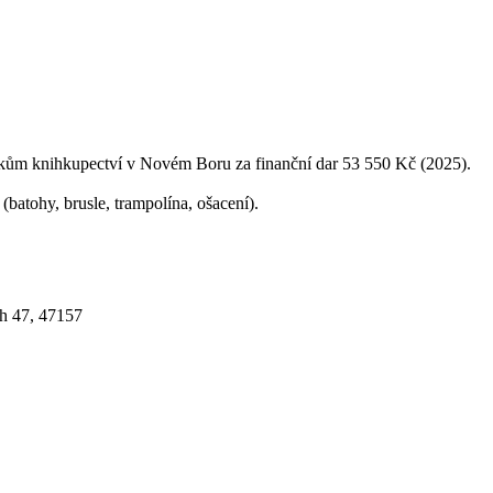
ům knihkupectví v Novém Boru za finanční dar 53 550 Kč (2025).
batohy, brusle, trampolína, ošacení).
h 47, 47157